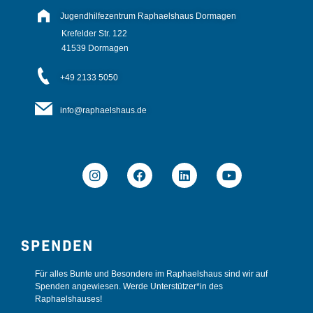
r
Jugendhilfezentrum Raphaelshaus Dormagen
n
Krefelder Str. 122
a
41539 Dormagen
t
+49 2133 5050
i
v
info@raphaelshaus.de
e
:
SPENDEN
Für alles Bunte und Besondere im Raphaelshaus sind wir auf
Spenden angewiesen. Werde Unterstützer*in des
Raphaelshauses!