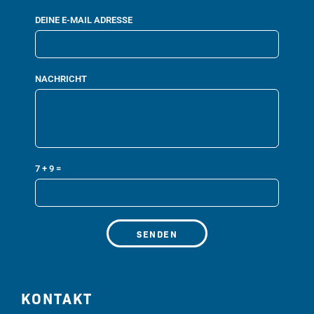
DEINE E-MAIL ADRESSE
NACHRICHT
7 + 9 =
SENDEN
A
l
t
KONTAKT
e